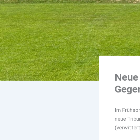
Neue 
Gege
Im Frühso
neue Trib
(verwitter