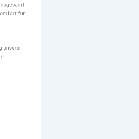
t insgesamt
Komfort für
g unserer
nd